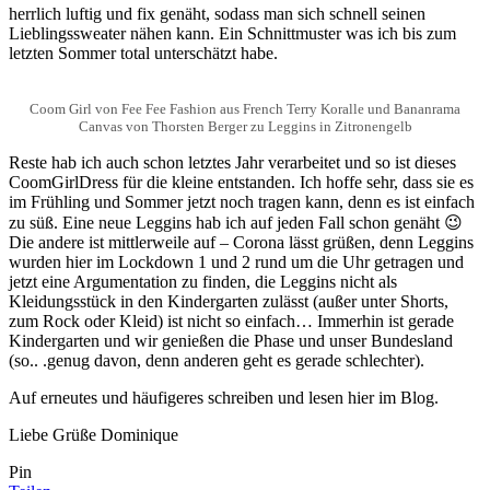
herrlich luftig und fix genäht, sodass man sich schnell seinen
Lieblingssweater nähen kann. Ein Schnittmuster was ich bis zum
letzten Sommer total unterschätzt habe.
Coom Girl von Fee Fee Fashion aus French Terry Koralle und Bananrama
Canvas von Thorsten Berger zu Leggins in Zitronengelb
Reste hab ich auch schon letztes Jahr verarbeitet und so ist dieses
CoomGirlDress für die kleine entstanden. Ich hoffe sehr, dass sie es
im Frühling und Sommer jetzt noch tragen kann, denn es ist einfach
zu süß. Eine neue Leggins hab ich auf jeden Fall schon genäht 😉
Die andere ist mittlerweile auf – Corona lässt grüßen, denn Leggins
wurden hier im Lockdown 1 und 2 rund um die Uhr getragen und
jetzt eine Argumentation zu finden, die Leggins nicht als
Kleidungsstück in den Kindergarten zulässt (außer unter Shorts,
zum Rock oder Kleid) ist nicht so einfach… Immerhin ist gerade
Kindergarten und wir genießen die Phase und unser Bundesland
(so.. .genug davon, denn anderen geht es gerade schlechter).
Auf erneutes und häufigeres schreiben und lesen hier im Blog.
Liebe Grüße Dominique
Pin