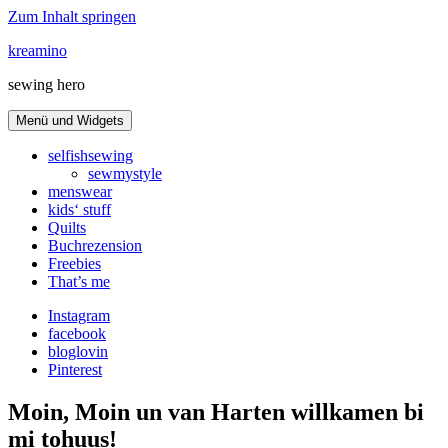
Zum Inhalt springen
kreamino
sewing hero
Menü und Widgets
selfishsewing
sewmystyle
menswear
kids‘ stuff
Quilts
Buchrezension
Freebies
That’s me
Instagram
facebook
bloglovin
Pinterest
Moin, Moin un van Harten willkamen bi
mi tohuus!