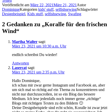
Teilen
Veröffentlicht am
März 22, 2021
März 21, 2021
Autor
Dominique
Kategorien
kids' stuff
,
selfishsewing
Schlagwörter
Designbeispiel
,
Kids stuff
,
selfishsewing
,
Swafing
2 Gedanken zu „Koralle für den frischen
Wind“
Martha Walter
sagt:
März 23, 2021 um 10:30 a.m. Uhr
endlich schreibst Du wieder!
Antworten
Lasercat
sagt:
März 23, 2021 um 2:35 p.m. Uhr
Hallo Dominique,
ich schau mir zwar gerne Instagram und Facebook an, aber
um sich mal so richtig auf ein Thema zu konzentrieren und
nicht nur durchzuscrollen, ist so ein Blog das bessere
Medium. Ich lese jedenfalls noch immer gerne „richtige“
Blogs mit richtigen Texten zu den Bildern 🙂
Deine Designbeispiele sind echt schön, Koralle ist zwar jetzt