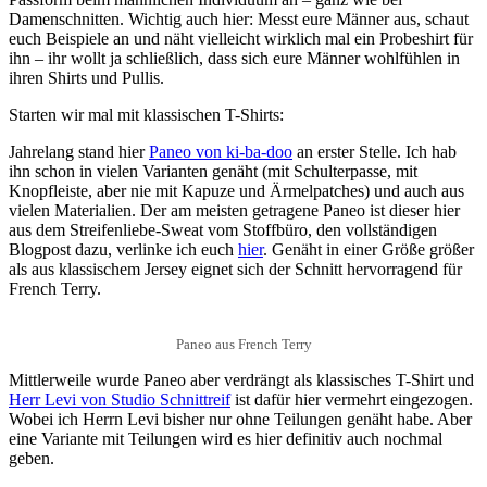
Damenschnitten. Wichtig auch hier: Messt eure Männer aus, schaut
euch Beispiele an und näht vielleicht wirklich mal ein Probeshirt für
ihn – ihr wollt ja schließlich, dass sich eure Männer wohlfühlen in
ihren Shirts und Pullis.
Starten wir mal mit klassischen T-Shirts:
Jahrelang stand hier
Paneo von ki-ba-doo
an erster Stelle. Ich hab
ihn schon in vielen Varianten genäht (mit Schulterpasse, mit
Knopfleiste, aber nie mit Kapuze und Ärmelpatches) und auch aus
vielen Materialien. Der am meisten getragene Paneo ist dieser hier
aus dem Streifenliebe-Sweat vom Stoffbüro, den vollständigen
Blogpost dazu, verlinke ich euch
hier
. Genäht in einer Größe größer
als aus klassischem Jersey eignet sich der Schnitt hervorragend für
French Terry.
Paneo aus French Terry
Mittlerweile wurde Paneo aber verdrängt als klassisches T-Shirt und
Herr Levi von Studio Schnittreif
ist dafür hier vermehrt eingezogen.
Wobei ich Herrn Levi bisher nur ohne Teilungen genäht habe. Aber
eine Variante mit Teilungen wird es hier definitiv auch nochmal
geben.