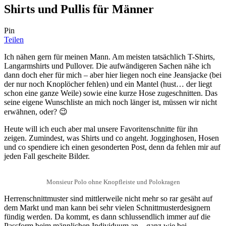
Shirts und Pullis für Männer
Pin
Teilen
Ich nähen gern für meinen Mann. Am meisten tatsächlich T-Shirts,
Langarmshirts und Pullover. Die aufwändigeren Sachen nähe ich
dann doch eher für mich – aber hier liegen noch eine Jeansjacke (bei
der nur noch Knoplöcher fehlen) und ein Mantel (hust… der liegt
schon eine ganze Weile) sowie eine kurze Hose zugeschnitten. Das
seine eigene Wunschliste an mich noch länger ist, müssen wir nicht
erwähnen, oder? 😉
Heute will ich euch aber mal unsere Favoritenschnitte für ihn
zeigen. Zumindest, was Shirts und co angeht. Jogginghosen, Hosen
und co spendiere ich einen gesonderten Post, denn da fehlen mir auf
jeden Fall gescheite Bilder.
Monsieur Polo ohne Knopfleiste und Polokragen
Herrenschnittmuster sind mittlerweile nicht mehr so rar gesäht auf
dem Markt und man kann bei sehr vielen Schnittmusterdesignern
fündig werden. Da kommt, es dann schlussendlich immer auf die
Passform beim männlichen Individuum an – ganz wie bei