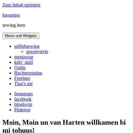
Zum Inhalt springen
kreamino
sewing hero
Menü und Widgets
selfishsewing
sewmystyle
menswear
kids‘ stuff
Quilts
Buchrezension
Freebies
That’s me
Instagram
facebook
bloglovin
Pinterest
Moin, Moin un van Harten willkamen bi
mi tohuus!