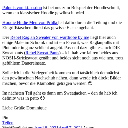
Palouis von ki-ba-doo
ist bei uns zum Beispiel der Hoodieschnitt,
wenn ein klassischer Hoodie gewünscht wird.
Hoodie Hudie Men von Prülla
hat dafür durch die Teilung und die
Eingriffstaschen direkt das gewisse Etas eingebaut.
Der
Rebel Raglan Sweater von wardrobe by me
liegt hier auch
einige Male im Schrank und ist ein Favorit, was Raglanpullis mit
Plott oder in ganz schlicht angeht. Passend dazu gibt es auch DIE
Sweatpants (
Rebel Sweat Pants
) – ich hab vor Jahren beides aus
NOSH-Stricksweat genäht und beides sieht noch aus wie neu, trotz
gefühltem Dauereinsatz.
Sollte ich in die Verlegenheit kommen und tatsächlich demnächst
den gewünschten Nachschub nähen, dann werde ich direkt Bilder
machen, bevor die Klamotten getragen werden 😉
Im nächsten Teil geht es dann um Sweatjacken – den da hab ich
definitv was in petto 🙂
Liebe Grüße Dominique
Pin
Teilen
Veröffentlicht am
April 8, 2021
April 7, 2021
Autor