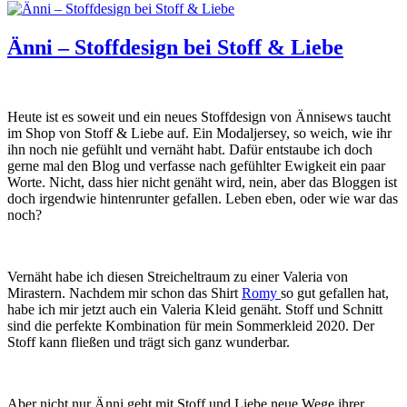
Colette
aus
der
Änni – Stoffdesign bei Stoff & Liebe
Fibre
Mood
Heute ist es soweit und ein neues Stoffdesign von Ännisews taucht
im Shop von Stoff & Liebe auf. Ein Modaljersey, so weich, wie ihr
ihn noch nie gefühlt und vernäht habt. Dafür entstaube ich doch
gerne mal den Blog und verfasse nach gefühlter Ewigkeit ein paar
Worte. Nicht, dass hier nicht genäht wird, nein, aber das Bloggen ist
doch irgendwie hintenrunter gefallen. Leben eben, oder wie war das
noch?
Vernäht habe ich diesen Streicheltraum zu einer Valeria von
Mirastern. Nachdem mir schon das Shirt
Romy
so gut gefallen hat,
habe ich mir jetzt auch ein Valeria Kleid genäht. Stoff und Schnitt
sind die perfekte Kombination für mein Sommerkleid 2020. Der
Stoff kann fließen und trägt sich ganz wunderbar.
Aber nicht nur Änni geht mit Stoff und Liebe neue Wege ihrer