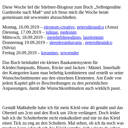
Diese Woche lief die Stiebner-Blogtour zum Buch „Selbstgenähte
Garderobe nach Maß“ und ich freue mich die Woche heute
gemeinsam mit sewrender abzuschließen.
Montag, 16.09.2019 –
eleonore-creative
,
petersilieundco
(Anna)
Dienstag, 17.09.2019 –
julique
,
pgdesign
Mittwoch, 18.09.2019 –
meinlieblingsdings
,
lauriemmm
Donnerstag 19.09.2019 –
sleeplessinbavaria
,
petersilieundco
(Silvia)
Freitag 20.09.2019 –
kreamino
,
sewrender
Das Buch beinhaltet ein kleines Baukastensystem für
Kleider/Jumpsuits, Blusen, Röcke und Jacken / Mäntel. Innerhalb
der Kategorien kann man beliebig kombinieren und erstellt so seine
Wunschschnittmuster aus den einzelnen Elementen. Am Ende von
jedem Kapitel gibt es Beschreibungen zu den persönlichen
Anpassungen, damit die Wunschkombination auch wirklich passt.
Gemäß Maßtabelle habe ich für mein Kleid eine 40 genäht und das
Oberteil um 2cm und den Rock um 10cm verlängert. Doch leider
hab ich die Schulterbreite nicht einkalkuliert und mir ist das Kleid
einen Tick zu eng an den Schultern. Mal sehen, ob ich da noch was