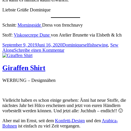
Liebste Grüße Dominique
Schnitt:
Morningside
Dress von frenchnavy
Stoff:
Viskosecrepe Dune
von Atelier Brunette via Elsbeth & Ich
Veröffentlicht
Autor
Kategorien
September 9, 2019
Juni 16, 2020
Dominique
selfishsewing
,
Sew
am
zu
Along
Schreibe einen Kommentar
Morningside
Dress
Giraffen Shirt
WERBUNG – Designnähen
Vielleicht haben es schon einige gesehen: Änni hat neue Stoffe, die
nächstes Jahr bei Hilco erscheinen und jetzt von euren Händlern
vorbestellt werden können. Und jetzt alle: Juchhuh – endlich!! 🙂
Aber mal im Ernst, seit dem
Konfetti-Design
und den
Arabica-
Bohnen
ist einfach zu viel Zeit vergangen.