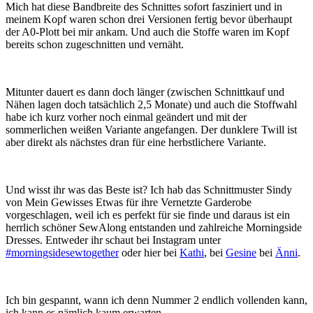
Mich hat diese Bandbreite des Schnittes sofort fasziniert und in
meinem Kopf waren schon drei Versionen fertig bevor überhaupt
der A0-Plott bei mir ankam. Und auch die Stoffe waren im Kopf
bereits schon zugeschnitten und vernäht.
Mitunter dauert es dann doch länger (zwischen Schnittkauf und
Nähen lagen doch tatsächlich 2,5 Monate) und auch die Stoffwahl
habe ich kurz vorher noch einmal geändert und mit der
sommerlichen weißen Variante angefangen. Der dunklere Twill ist
aber direkt als nächstes dran für eine herbstlichere Variante.
Und wisst ihr was das Beste ist? Ich hab das Schnittmuster Sindy
von Mein Gewisses Etwas für ihre Vernetzte Garderobe
vorgeschlagen, weil ich es perfekt für sie finde und daraus ist ein
herrlich schöner SewAlong entstanden und zahlreiche Morningside
Dresses. Entweder ihr schaut bei Instagram unter
#morningsidesewtogether
oder hier bei
Kathi
, bei
Gesine
bei
Änni
.
Ich bin gespannt, wann ich denn Nummer 2 endlich vollenden kann,
ich kann es nämlich kaum erwarten.