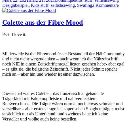
März 22, 2021
März 21, 2021
Dominique
kids' stuff
,
selfishsewing
am
zu
Designbeispiel
,
Kids stuff
,
selfishsewing
,
Swafing
2 Kommentare
Kora
für
den
Colette aus der Fibre Mood
fris
Win
Psst. I love it.
Mittlerweile ist die Fibremood fester Bestandteil der NähCommunity
und nicht mehr wegzudenken – auch wenn ich die Nähzeitschrift
noch NIE in einem Zeitschriftenregal liegen gesehen habe- aber egal
– es gibt sie, die belgische Zeitschrift. Nicht jeder Schnitt spricht
mich an – aber hin und wieder ist einer dazwischen.
Dieses mal war es Colette – das französisch angehauchte
Trägerkleid mit Fakeknopfleiste und nahtverdecktem
Reißverschluss. Die Träger wären normal noch etwas schmaler und
verstellbar – aber erstens trage ich super selten Spaghettiträger, meist
tatsächlich nur als Unterhemd, und zweitens hatte ich keine
Versteller und wollte auch keine bestellen.