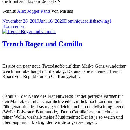
die lohnt sich bis Größe 164 🙂
Schnitt:
Alex Jogger Pants
von Misusu
Veröffentlicht
Autor
Kategorien
November 28, 2019
Juni 16, 2020
Dominique
selfishsewing
1
am
zu
Kommentar
Alex
Jogger
Pants
Trench Roger und Camilla
Es gibt ein paar neue Tweedstoffe auf dem Markt. Ganz wunderbar
weich und überhaupt nicht kratzig. Daraus habe ich einen Trench
Roger von République du Chiffon genäht.
Camilla – der Name des Flanelltweeds- ist der perfekte Partner für
den Mantel. Camilla ist nämlich weder zu dick noch zu dünn und
fällt genau richtig. Das mag vielleicht auch an der Mischung liegen
(Wolle, Polyester, Baumwolle). Denn Camilla besteht nicht aus
reiner Wolle, weshalb meine Mutti meinte: Der ist ja so weich und
überhaupt nicht kratzig, den würde sogar sie tragen.