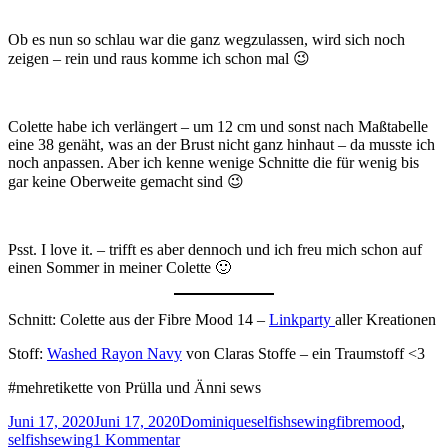
Ob es nun so schlau war die ganz wegzulassen, wird sich noch
zeigen – rein und raus komme ich schon mal 😉
Colette habe ich verlängert – um 12 cm und sonst nach Maßtabelle
eine 38 genäht, was an der Brust nicht ganz hinhaut – da musste ich
noch anpassen. Aber ich kenne wenige Schnitte die für wenig bis
gar keine Oberweite gemacht sind 😉
Psst. I love it. – trifft es aber dennoch und ich freu mich schon auf
einen Sommer in meiner Colette 🙂
Schnitt: Colette aus der Fibre Mood 14 –
Linkparty
aller Kreationen
Stoff:
Washed Rayon Navy
von Claras Stoffe – ein Traumstoff <3
#mehretikette von Prülla und Änni sews
Veröffentlicht
Autor
Kategorien
Schlagwörter
Juni 17, 2020
Juni 17, 2020
Dominique
selfishsewing
fibremood
,
am
zu
selfishsewing
1 Kommentar