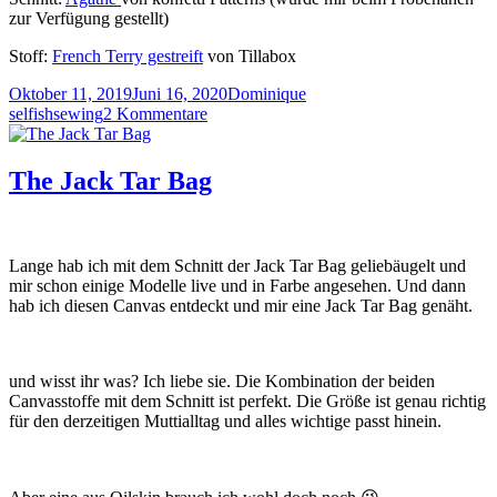
zur Verfügung gestellt)
Stoff:
French Terry gestreift
von Tillabox
Veröffentlicht
Autor
Kategorien
Oktober 11, 2019
Juni 16, 2020
Dominique
am
zu
selfishsewing
2 Kommentare
Agathe
The Jack Tar Bag
Lange hab ich mit dem Schnitt der Jack Tar Bag geliebäugelt und
mir schon einige Modelle live und in Farbe angesehen. Und dann
hab ich diesen Canvas entdeckt und mir eine Jack Tar Bag genäht.
und wisst ihr was? Ich liebe sie. Die Kombination der beiden
Canvasstoffe mit dem Schnitt ist perfekt. Die Größe ist genau richtig
für den derzeitigen Muttialltag und alles wichtige passt hinein.