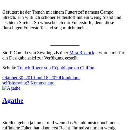
Gefüttert ist der Trench mit einem Futterstoff namens Campo
Stretch. Ein wirklich schöner Futterstoff mit ein wenig Stand und
leichtem Stretch. So wünsche ich mir Futterstoffe, denn diese
flutschigen Futterstoffe sind so gar nicht meins.
Stoff: Camilla von Swafing zB über
Mira Rostock
– wurde mir für
ein Designbeispiel zur Verfügung gestellt
Schnitt:
Trench Roger von République du Chiffon
Veröffentlicht
Autor
Kategorien
Oktober 30, 2019
Juni 16, 2020
Dominique
am
zu
selfishsewing
3 Kommentare
Trench
Roger
und
Agathe
Camilla
Streifen gehen ja immer und wenn das Schnittmuster auch noch
raffinierte Falten hat, dann erst Recht. Ihr müsst nur ein wenig