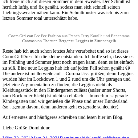
ich freue mich auf diesen Sommer in dem Sweater. Der Schnitt ist
herrlich luftig und fix genäht, sodass man sich schnell seinen
Lieblingssweater nähen kann. Ein Schnittmuster was ich bis zum
letzten Sommer total unterschätzt habe.
Coom Girl von Fee Fee Fashion aus French Terry Koralle und Bananrama
Canvas von Thorsten Berger zu Leggins in Zitronengelb
Reste hab ich auch schon letztes Jahr verarbeitet und so ist dieses
CoomGirlDress für die kleine entstanden. Ich hoffe sehr, dass sie es
im Frühling und Sommer jetzt noch tragen kann, denn es ist einfach
zu süß. Eine neue Leggins hab ich auf jeden Fall schon genäht 😉
Die andere ist mittlerweile auf – Corona lässt grüßen, denn Leggins
wurden hier im Lockdown 1 und 2 rund um die Uhr getragen und
jetzt eine Argumentation zu finden, die Leggins nicht als
Kleidungsstück in den Kindergarten zulässt (außer unter Shorts,
zum Rock oder Kleid) ist nicht so einfach… Immerhin ist gerade
Kindergarten und wir genießen die Phase und unser Bundesland
(so.. .genug davon, denn anderen geht es gerade schlechter).
Auf erneutes und häufigeres schreiben und lesen hier im Blog.
Liebe Grüße Dominique
Veröffentlicht
Autor
Kategorien
Schl