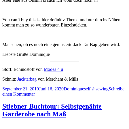
Aber eine aus Oilskin brauch ich wohl doch noch 😉
You can’t buy this ist hier definitiv Thema und nur durchs Nähen
kommt man zu so wunderbaren Einzelstücken.
Mal sehen, ob es noch eine gemusterte Jack Tar Bag geben wird.
Liebste Grüße Dominique
Stoff: Echinostoff von
Modes 4 u
Schnitt:
Jacktarbag
von Merchant & Mills
Veröffentlicht
Autor
Kategorien
September 21, 2019
Juni 16, 2020
Dominique
selfishsewing
Schreibe
am
zu
einen Kommentar
The
Jack
Stiebner Buchtour: Selbstgenähte
Tar
Garderobe nach Maß
Bag