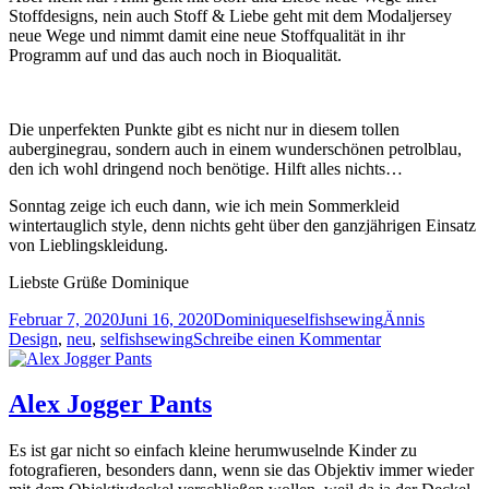
Stoffdesigns, nein auch Stoff & Liebe geht mit dem Modaljersey
neue Wege und nimmt damit eine neue Stoffqualität in ihr
Programm auf und das auch noch in Bioqualität.
Die unperfekten Punkte gibt es nicht nur in diesem tollen
auberginegrau, sondern auch in einem wunderschönen petrolblau,
den ich wohl dringend noch benötige. Hilft alles nichts…
Sonntag zeige ich euch dann, wie ich mein Sommerkleid
wintertauglich style, denn nichts geht über den ganzjährigen Einsatz
von Lieblingskleidung.
Liebste Grüße Dominique
Veröffentlicht
Autor
Kategorien
Schlagwörter
Februar 7, 2020
Juni 16, 2020
Dominique
selfishsewing
Ännis
am
zu
Design
,
neu
,
selfishsewing
Schreibe einen Kommentar
Änni
–
Stoffdesign
Alex Jogger Pants
bei
Stoff
Es ist gar nicht so einfach kleine herumwuselnde Kinder zu
&
fotografieren, besonders dann, wenn sie das Objektiv immer wieder
Liebe