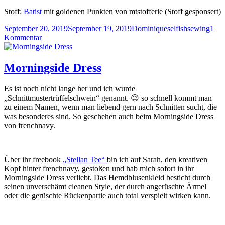
Stoff:
Batist
mit goldenen Punkten von mtstofferie (Stoff gesponsert)
Veröffentlicht
Autor
Kategorien
September 20, 2019
September 19, 2019
Dominique
selfishsewing
1
am
zu
Kommentar
Stiebner
Buchtour:
Selbstgenähte
Morningside Dress
Garderobe
nach
Es ist noch nicht lange her und ich wurde
Maß
„Schnittmustertrüffelschwein“ genannt. 😉 so schnell kommt man
zu einem Namen, wenn man liebend gern nach Schnitten sucht, die
was besonderes sind. So geschehen auch beim Morningside Dress
von frenchnavy.
Über ihr freebook
„Stellan Tee“
bin ich auf Sarah, den kreativen
Kopf hinter frenchnavy, gestoßen und hab mich sofort in ihr
Morningside Dress verliebt. Das Hemdblusenkleid besticht durch
seinen unverschämt cleanen Style, der durch angerüschte Ärmel
oder die gerüschte Rückenpartie auch total verspielt wirken kann.