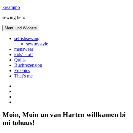
Zum
kreamino
Inhalt
sewing hero
springen
Menü und Widgets
selfishsewing
sewmystyle
menswear
kids‘ stuff
Quilts
Buchrezension
Freebies
That’s me
Instagram
facebook
bloglovin
Pinterest
Moin, Moin un van Harten willkamen bi
mi tohuus!