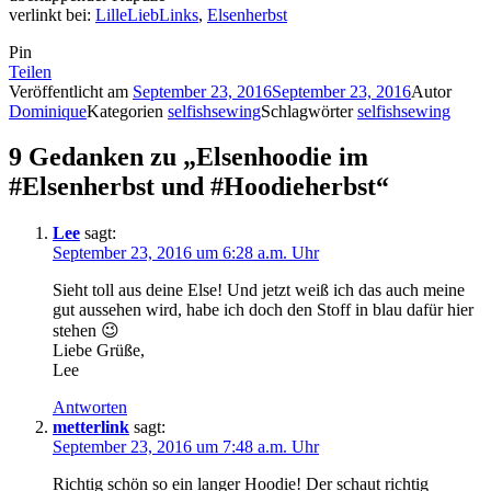
verlinkt bei:
LilleLiebLinks
,
Elsenherbst
Pin
Teilen
Veröffentlicht am
September 23, 2016
September 23, 2016
Autor
Dominique
Kategorien
selfishsewing
Schlagwörter
selfishsewing
9 Gedanken zu „Elsenhoodie im
#Elsenherbst und #Hoodieherbst“
Lee
sagt:
September 23, 2016 um 6:28 a.m. Uhr
Sieht toll aus deine Else! Und jetzt weiß ich das auch meine
gut aussehen wird, habe ich doch den Stoff in blau dafür hier
stehen 😉
Liebe Grüße,
Lee
Antworten
metterlink
sagt:
September 23, 2016 um 7:48 a.m. Uhr
Richtig schön so ein langer Hoodie! Der schaut richtig