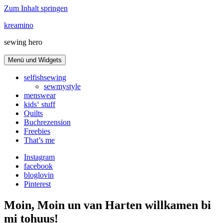
Zum Inhalt springen
kreamino
sewing hero
Menü und Widgets
selfishsewing
sewmystyle
menswear
kids‘ stuff
Quilts
Buchrezension
Freebies
That’s me
Instagram
facebook
bloglovin
Pinterest
Moin, Moin un van Harten willkamen bi
mi tohuus!