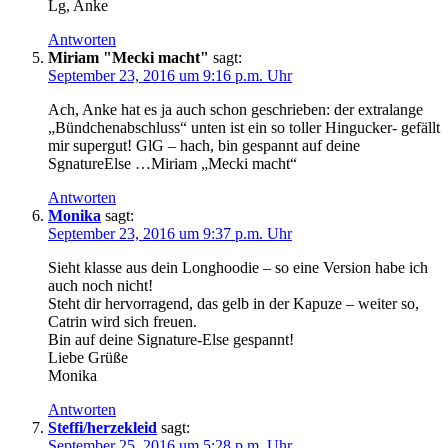
Lg, Anke
Antworten
Miriam "Mecki macht"
sagt:
September 23, 2016 um 9:16 p.m. Uhr
Ach, Anke hat es ja auch schon geschrieben: der extralange
„Bündchenabschluss“ unten ist ein so toller Hingucker- gefällt
mir supergut! GlG – hach, bin gespannt auf deine
SgnatureElse …Miriam „Mecki macht“
Antworten
Monika
sagt:
September 23, 2016 um 9:37 p.m. Uhr
Sieht klasse aus dein Longhoodie – so eine Version habe ich
auch noch nicht!
Steht dir hervorragend, das gelb in der Kapuze – weiter so,
Catrin wird sich freuen.
Bin auf deine Signature-Else gespannt!
Liebe Grüße
Monika
Antworten
Steffi/herzekleid
sagt:
September 25, 2016 um 5:28 p.m. Uhr