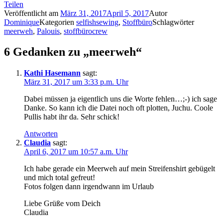
Teilen
Veröffentlicht am
März 31, 2017
April 5, 2017
Autor
Dominique
Kategorien
selfishsewing
,
Stoffbüro
Schlagwörter
meerweh
,
Palouis
,
stoffbürocrew
6 Gedanken zu „meerweh“
Kathi Hasemann
sagt:
März 31, 2017 um 3:33 p.m. Uhr
Dabei müssen ja eigentlich uns die Worte fehlen…;-) ich sage
Danke. So kann ich die Datei noch oft plotten, Juchu. Coole
Pullis habt ihr da. Sehr schick!
Antworten
Claudia
sagt:
April 6, 2017 um 10:57 a.m. Uhr
Ich habe gerade ein Meerweh auf mein Streifenshirt gebügelt
und mich total gefreut!
Fotos folgen dann irgendwann im Urlaub
Liebe Grüße vom Deich
Claudia