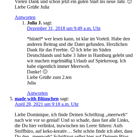
Vielen Dank und schon jetzt ein guten Start ins neue Jahr. 🙂
Liebe Grüße Julia
Antworten
Julia J.
sagt:
Dezember 31, 2018 um 9:49 a.m. Uhr
*hüstel* wer lesen kann, ist klar im Vorteil. Habe den
anderen Beitrag und die Datei gefunden. Herzlichen
Dank für das Freebie. 🙂 Ich lebe im Süden
Deutschlands und habe 3 Jahre in Hamburg gelebt und
wir machen regelmäßig Urlaub auf Spiekeroog. Ich
habe eigentlich immer Meerweh.
Danke! 🙂
Liebe Grüße zum 2.ten
Julia
Antworten
made with Blümchen
sagt:
April 28, 2021 um 9:18 a.m. Uhr
Liebe Dominique, ich finde Deinen Schriftzug „meerweh“
nach wie vor so genial! Und so schade, dass fast alle Links,
die Du hier verlinkst, inzwischen ins Leere führen: Aufs
Stoffbüro, auf keko-kreativ… Sehr schön finde ich aber, dass
Du den „meerweh“ Schriftzug selbst hier auf Deinem Blog