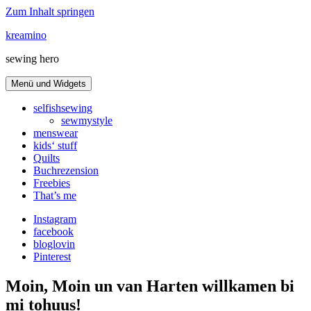
Zum Inhalt springen
kreamino
sewing hero
Menü und Widgets
selfishsewing
sewmystyle
menswear
kids‘ stuff
Quilts
Buchrezension
Freebies
That’s me
Instagram
facebook
bloglovin
Pinterest
Moin, Moin un van Harten willkamen bi
mi tohuus!