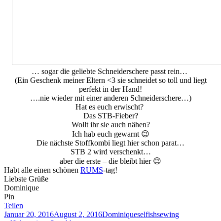
… sogar die geliebte Schneiderschere passt rein…
(Ein Geschenk meiner Eltern <3 sie schneidet so toll und liegt
perfekt in der Hand!
….nie wieder mit einer anderen Schneiderschere…)
Hat es euch erwischt?
Das STB-Fieber?
Wollt ihr sie auch nähen?
Ich hab euch gewarnt 😉
Die nächste Stoffkombi liegt hier schon parat…
STB 2 wird verschenkt…
aber die erste – die bleibt hier 😉
Habt alle einen schönen
RUMS
-tag!
Liebste Grüße
Dominique
Pin
Teilen
Veröffentlicht
Autor
Kategorien
Schlagwörter
Januar 20, 2016
August 2, 2016
Dominique
selfishsewing