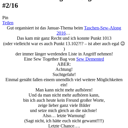
#2/16
Pin
Teilen
Gut organisiert ist das Januar-Thema beim
Taschen-Sew-Along
2016
…
Das kam mir ganz Recht und ich konnte Punkt 1013
(oder vielleicht war es auch Punkt 13.102?!? – ist aber auch egal 😉
)
der immer länger werdenden Liste in Angriff nehmen!
Eine Sew Together Bag von
Sew Demented
ABER:
Achtung!
Suchtgefahr!
Einmal genäht fallen einem unendlich viel weitere Möglichkeiten
ein!
Man kann nicht mehr aufhören!
Und da man nicht mehr aufhören kann,
bin ich auch heute kein Freund großer Worte,
zeige lieber ganz viele Bilder
und setze mich gleich an die nächste!
Also… letzte Warnung!
(Sagt nicht, ich hätte euch nicht gewarnt!!!!)
Letzte Chance….