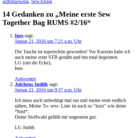
am
selfishsewing
,
SewAlong
14 Gedanken zu „Meine erste Sew
Together Bag RUMS #2/16“
Ines
sagt:
Januar 21, 2016 um 7:21 a.m. Uhr
Die Tasche ist superschön geworden! Vor Kurzem habe ich
auch meine erste STB genäht und bin total begeistert.
LG (um die Ecke),
Ines
Antworten
Julchens Judith
sagt:
Januar 21, 2016 um 9:37 a.m. Uhr
Ich muss auch unbedingt mal ran und meine erste endlich
nähen. Meine To- sew- Liste ist auch so "kurz" wie deine
*hust*.
Deine Stoffwahl gefällt mir ungemein gut.
LG Judith
Antworten