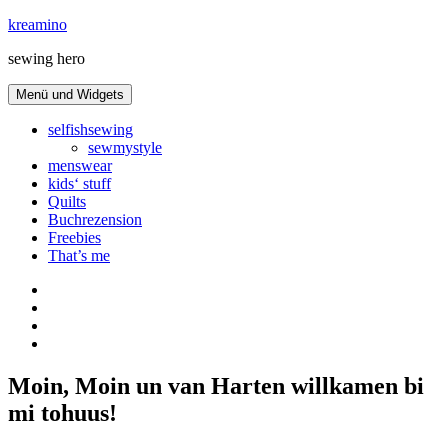
Zum
kreamino
Inhalt
sewing hero
springen
Menü und Widgets
selfishsewing
sewmystyle
menswear
kids‘ stuff
Quilts
Buchrezension
Freebies
That’s me
Instagram
facebook
bloglovin
Pinterest
Moin, Moin un van Harten willkamen bi
mi tohuus!