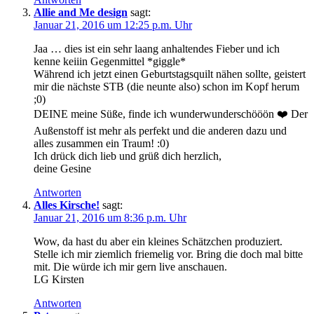
Allie and Me design
sagt:
Januar 21, 2016 um 12:25 p.m. Uhr
Jaa … dies ist ein sehr laang anhaltendes Fieber und ich
kenne keiiin Gegenmittel *giggle*
Während ich jetzt einen Geburtstagsquilt nähen sollte, geistert
mir die nächste STB (die neunte also) schon im Kopf herum
;0)
DEINE meine Süße, finde ich wunderwunderschööön ❤️ Der
Außenstoff ist mehr als perfekt und die anderen dazu und
alles zusammen ein Traum! :0)
Ich drück dich lieb und grüß dich herzlich,
deine Gesine
Antworten
Alles Kirsche!
sagt:
Januar 21, 2016 um 8:36 p.m. Uhr
Wow, da hast du aber ein kleines Schätzchen produziert.
Stelle ich mir ziemlich friemelig vor. Bring die doch mal bitte
mit. Die würde ich mir gern live anschauen.
LG Kirsten
Antworten