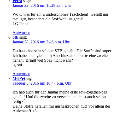
Petra
sagt:
Januar 22, 2016 um 11:29 a.m. Uhr
Wow, was für ein wunderschönes Täschchen!! Gefällt mir
total gut, besonders die Stoffwahl ist genial!
LG Petra
Antworten
otti
sagt:
Januar 28, 2016 um 2:46 p.m. Uhr
Du hast eine sehr schöne STB genäht. Die Stoffe sind super.
Ich habe auch gleich im Anschluß an die erste eine zweite
genäht. Bringt viel Spaß nicht wahr?
lg otti
Antworten
MelFei
sagt:
Februar 3, 2016 um 10:47 p.m. Uhr
Ich hab auch für den Januar meine erste sew-together-bag
genäht! Und die zweite zu verschenkende ist auch schon
fertig 🙂
Deine Stoffe gefallen mir ausgesprochen gut! Vor allem der
Außenstoff <3