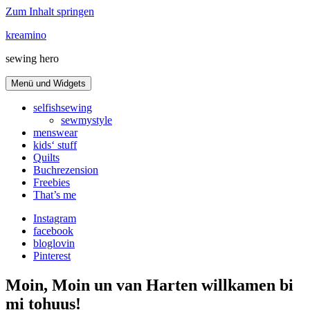
Zum Inhalt springen
kreamino
sewing hero
Menü und Widgets
selfishsewing
sewmystyle
menswear
kids‘ stuff
Quilts
Buchrezension
Freebies
That’s me
Instagram
facebook
bloglovin
Pinterest
Moin, Moin un van Harten willkamen bi
mi tohuus!