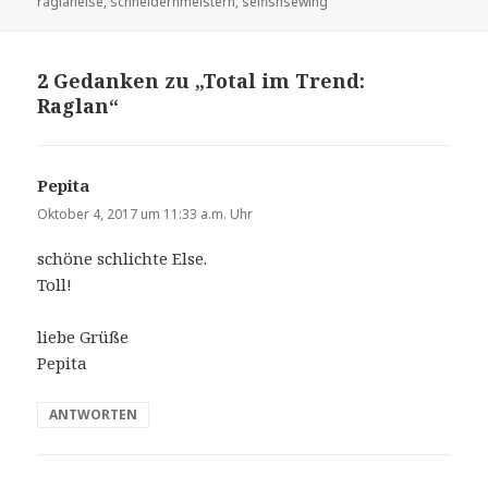
am
raglanelse
,
schneidernmeistern
,
selfishsewing
2 Gedanken zu „Total im Trend:
Raglan“
Pepita
sagt:
Oktober 4, 2017 um 11:33 a.m. Uhr
schöne schlichte Else.
Toll!
liebe Grüße
Pepita
ANTWORTEN