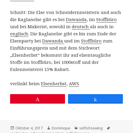
Schnitt: Die Else von Schneidernmeistern und auch
die Raglanelse gibt es bei
Dawanda
, im
Stoffbüro
und bei Makerist, sowohl in
deutsch
als auch in
englisch
. Die Raglanelse gibt es bis zum Ende der
Elsenparty bei
Dawanda
und im
Stoffbüro
zum
Einführungspreis und mit dem Stichwort
„Elsenherbst“ bekommt ihr auf elsentaugliche
Stoffe im Stoffbüro, bei 1000stoff und der
Eulenmeisterei 15% Rabatt.
verlinkt beim
Elsenherbst
,
AWS
Pin
Teilen
Veröffentlicht
Autor
Kategorien
Schlagwörte
Oktober 4, 2017
Dominique
selfishsewing