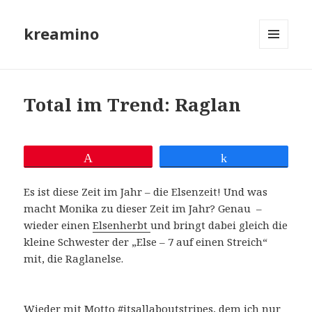
kreamino
MENÜ
UND
WIDGETS
Total im Trend: Raglan
Pin
Teilen
Es ist diese Zeit im Jahr – die Elsenzeit! Und was
macht Monika zu dieser Zeit im Jahr? Genau –
wieder einen
Elsenherbt
und bringt dabei gleich die
kleine Schwester der „Else – 7 auf einen Streich“
mit, die Raglanelse.
Wieder mit Motto #itsallaboutstripes, dem ich nur