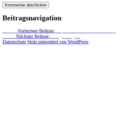
Beitragsnavigation
Zurück
Vorheriger Beitrag:
Jasper oder über das Stoffleben
Weiter
Nächster Beitrag:
Hasige Filigree
Datenschutz
Stolz präsentiert von WordPress