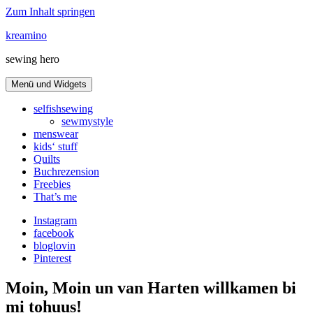
Zum Inhalt springen
kreamino
sewing hero
Menü und Widgets
selfishsewing
sewmystyle
menswear
kids‘ stuff
Quilts
Buchrezension
Freebies
That’s me
Instagram
facebook
bloglovin
Pinterest
Moin, Moin un van Harten willkamen bi
mi tohuus!