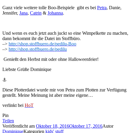
Ganz viele weitere tolle Boo-Beispiele gibt es bei
Petra
, Danie,
Jennifer,
Jana
,
Catrin
&
Johanna
.
Und wenn es euch jetzt auch juckt so eine Wimpelkette zu machen,
dann bekommt ihr die Datei im Stoffbüro.
–>
http://shop.stoffbuero.de/pedilu-Boo
–>
http://shop.stoffbuero.de/pedilu
Genießt den Herbst mit oder ohne Halloweenfeier!
Liebste Grüße Dominique
⚓
Diese Plotterdatei wurde mir von Petra zum Plotten zur Verfügung
gestellt. Meine Meinung ist aber meine eigene…
verlinkt bei
HoT
Pin
Teilen
Veröffentlicht am
Oktober 18, 2016
Oktober 17, 2016
Autor
Dominique
Kategorien
kids' stuff