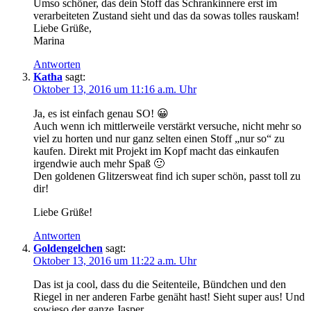
Umso schöner, das dein Stoff das Schrankinnere erst im
verarbeiteten Zustand sieht und das da sowas tolles rauskam!
Liebe Grüße,
Marina
Antworten
Katha
sagt:
Oktober 13, 2016 um 11:16 a.m. Uhr
Ja, es ist einfach genau SO! 😀
Auch wenn ich mittlerweile verstärkt versuche, nicht mehr so
viel zu horten und nur ganz selten einen Stoff „nur so“ zu
kaufen. Direkt mit Projekt im Kopf macht das einkaufen
irgendwie auch mehr Spaß 🙂
Den goldenen Glitzersweat find ich super schön, passt toll zu
dir!
Liebe Grüße!
Antworten
Goldengelchen
sagt:
Oktober 13, 2016 um 11:22 a.m. Uhr
Das ist ja cool, dass du die Seitenteile, Bündchen und den
Riegel in ner anderen Farbe genäht hast! Sieht super aus! Und
sowieso der ganze Jasper.