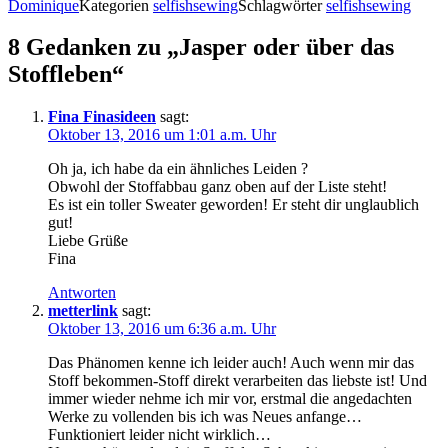
Dominique
Kategorien
selfishsewing
Schlagwörter
selfishsewing
8 Gedanken zu „Jasper oder über das
Stoffleben“
Fina Finasideen
sagt:
Oktober 13, 2016 um 1:01 a.m. Uhr
Oh ja, ich habe da ein ähnliches Leiden ?
Obwohl der Stoffabbau ganz oben auf der Liste steht!
Es ist ein toller Sweater geworden! Er steht dir unglaublich
gut!
Liebe Grüße
Fina
Antworten
metterlink
sagt:
Oktober 13, 2016 um 6:36 a.m. Uhr
Das Phänomen kenne ich leider auch! Auch wenn mir das
Stoff bekommen-Stoff direkt verarbeiten das liebste ist! Und
immer wieder nehme ich mir vor, erstmal die angedachten
Werke zu vollenden bis ich was Neues anfange…
Funktioniert leider nicht wirklich…