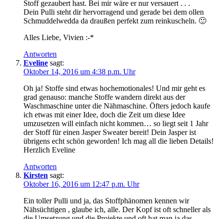
Stoff gezaubert hast. Bei mir wäre er nur versauert . . .
Dein Pulli steht dir hervorragend und gerade bei dem ollen
Schmuddelwedda da draußen perfekt zum reinkuscheln. 🙂
Alles Liebe, Vivien :-*
Antworten
Eveline
sagt:
Oktober 14, 2016 um 4:38 p.m. Uhr
Oh ja! Stoffe sind etwas hochemotionales! Und mir geht es
grad genauso: manche Stoffe wandern direkt aus der
Waschmaschine unter die Nähmaschine. Öfters jedoch kaufe
ich etwas mit einer Idee, doch die Zeit um diese Idee
umzusetzen will einfach nicht kommen… so liegt seit 1 Jahr
der Stoff für einen Jasper Sweater bereit! Dein Jasper ist
übrigens echt schön geworden! Ich mag all die lieben Details!
Herzlich Eveline
Antworten
Kirsten
sagt:
Oktober 16, 2016 um 12:47 p.m. Uhr
Ein toller Pulli und ja, das Stoffphänomen kennen wir
Nähsüchtigen , glaube ich, alle. Der Kopf ist oft schneller als
die Umsetzung und die Projekte und oft hat man ja das