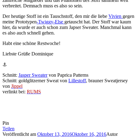
zahlreiche Mitglieder und das Phänomen des Stoff sammeln weit
verbreitet. Demnach muss es also so sein.
Der heutige Stoff ist ein Tauschstoff, den mir die liebe
Vivien
gegen
meine Prototypen
-Twiggy-Else
getauscht hat. Der Stoff war kaum
hier, da wurde er auch schon zum Japser Sweater. Manchmal kann
es also auch schnell gehen.
Habt eine schöne Restwoche!
Liebste Grüße Dominique
⚓
Schnitt:
Jasper Sweater
von Paprica Patterns
Schnitt: goldglitzerner Sweat von
Lillestoff
, brauner Sweatjersey
von
Jippel
verlinkt bei:
RUMS
Pin
Teilen
Veröffentlicht am
Oktober 13, 2016
Oktober 16, 2016
Autor