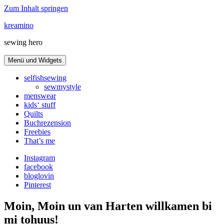
Zum Inhalt springen
kreamino
sewing hero
Menü und Widgets
selfishsewing
sewmystyle
menswear
kids‘ stuff
Quilts
Buchrezension
Freebies
That’s me
Instagram
facebook
bloglovin
Pinterest
Moin, Moin un van Harten willkamen bi
mi tohuus!