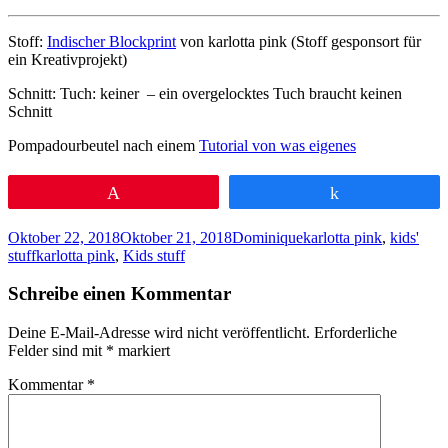
Stoff:
Indischer Blockprint
von karlotta pink (Stoff gesponsort für
ein Kreativprojekt)
Schnitt: Tuch: keiner – ein overgelocktes Tuch braucht keinen
Schnitt
Pompadourbeutel nach einem
Tutorial von was eigenes
Pin
Teilen
Veröffentlicht
Autor
Kategorien
Oktober 22, 2018
Oktober 21, 2018
Dominique
karlotta pink
,
kids'
am
Schlagwörter
stuff
karlotta pink
,
Kids stuff
Schreibe einen Kommentar
Deine E-Mail-Adresse wird nicht veröffentlicht.
Erforderliche
Felder sind mit
*
markiert
Kommentar
*