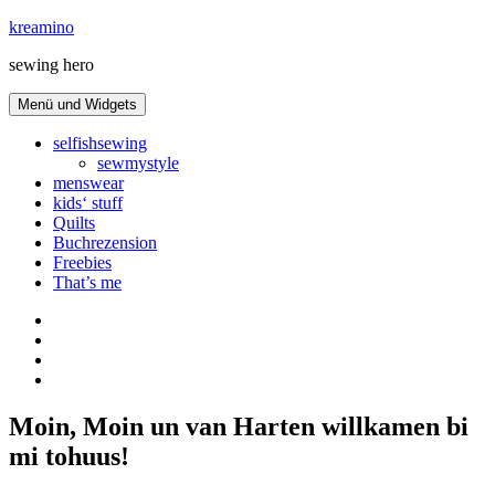
Zum
kreamino
Inhalt
sewing hero
springen
Menü und Widgets
selfishsewing
sewmystyle
menswear
kids‘ stuff
Quilts
Buchrezension
Freebies
That’s me
Instagram
facebook
bloglovin
Pinterest
Moin, Moin un van Harten willkamen bi
mi tohuus!