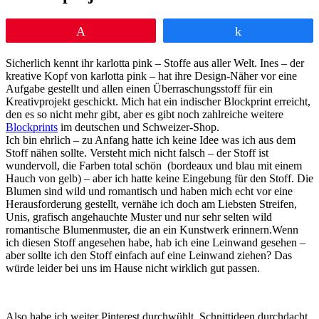
Pin
Teilen
Sicherlich kennt ihr karlotta pink – Stoffe aus aller Welt. Ines – der
kreative Kopf von karlotta pink – hat ihre Design-Näher vor eine
Aufgabe gestellt und allen einen Überraschungsstoff für ein
Kreativprojekt geschickt. Mich hat ein indischer Blockprint erreicht,
den es so nicht mehr gibt, aber es gibt noch zahlreiche weitere
Blockprints
im deutschen und Schweizer-Shop.
Ich bin ehrlich – zu Anfang hatte ich keine Idee was ich aus dem
Stoff nähen sollte. Versteht mich nicht falsch – der Stoff ist
wundervoll, die Farben total schön (bordeaux und blau mit einem
Hauch von gelb) – aber ich hatte keine Eingebung für den Stoff. Die
Blumen sind wild und romantisch und haben mich echt vor eine
Herausforderung gestellt, vernähe ich doch am Liebsten Streifen,
Unis, grafisch angehauchte Muster und nur sehr selten wild
romantische Blumenmuster, die an ein Kunstwerk erinnern.Wenn
ich diesen Stoff angesehen habe, hab ich eine Leinwand gesehen –
aber sollte ich den Stoff einfach auf eine Leinwand ziehen? Das
würde leider bei uns im Hause nicht wirklich gut passen.
Also habe ich weiter Pinterest durchwühlt, Schnittideen durchdacht