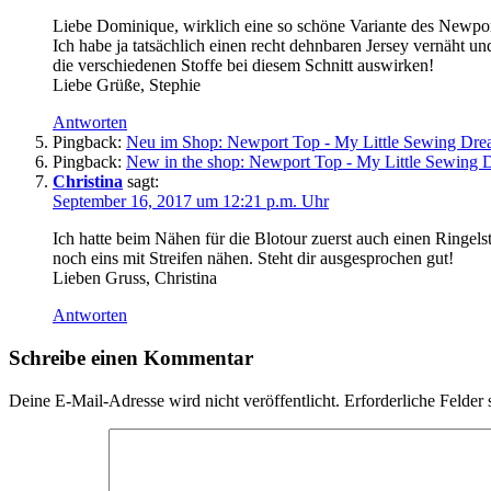
Liebe Dominique, wirklich eine so schöne Variante des Newport 
Ich habe ja tatsächlich einen recht dehnbaren Jersey vernäht und
die verschiedenen Stoffe bei diesem Schnitt auswirken!
Liebe Grüße, Stephie
Antworten
Pingback:
Neu im Shop: Newport Top - My Little Sewing Dr
Pingback:
New in the shop: Newport Top - My Little Sewing
Christina
sagt:
September 16, 2017 um 12:21 p.m. Uhr
Ich hatte beim Nähen für die Blotour zuerst auch einen Ringel
noch eins mit Streifen nähen. Steht dir ausgesprochen gut!
Lieben Gruss, Christina
Antworten
Schreibe einen Kommentar
Deine E-Mail-Adresse wird nicht veröffentlicht.
Erforderliche Felder 