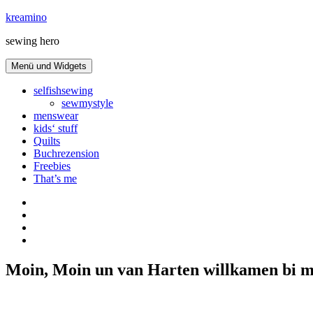
Zum
kreamino
Inhalt
sewing hero
springen
Menü und Widgets
selfishsewing
sewmystyle
menswear
kids‘ stuff
Quilts
Buchrezension
Freebies
That’s me
Instagram
facebook
bloglovin
Pinterest
Moin, Moin un van Harten willkamen bi m