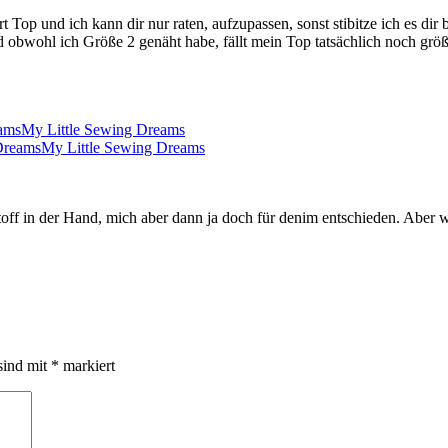
Top und ich kann dir nur raten, aufzupassen, sonst stibitze ich es dir 
 obwohl ich Größe 2 genäht habe, fällt mein Top tatsächlich noch größer
eamsMy Little Sewing Dreams
 DreamsMy Little Sewing Dreams
stoff in der Hand, mich aber dann ja doch für denim entschieden. Aber 
sind mit
*
markiert