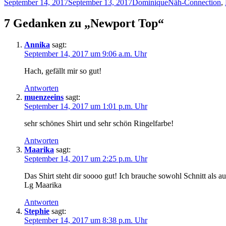
Veröffentlicht
Autor
Kategorien
September 14, 2017
September 13, 2017
Dominique
Näh-Connection
,
am
7 Gedanken zu „Newport Top“
Annika
sagt:
September 14, 2017 um 9:06 a.m. Uhr
Hach, gefällt mir so gut!
Antworten
muenzeeins
sagt:
September 14, 2017 um 1:01 p.m. Uhr
sehr schönes Shirt und sehr schön Ringelfarbe!
Antworten
Maarika
sagt:
September 14, 2017 um 2:25 p.m. Uhr
Das Shirt steht dir soooo gut! Ich brauche sowohl Schnitt als a
Lg Maarika
Antworten
Stephie
sagt:
September 14, 2017 um 8:38 p.m. Uhr