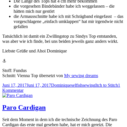
Die Länge des Tops hat 4 cm mehr bekommen
die vorgesehen Bindebänder habe ich weggelassen – die
hätten mich nur gestört
die Armausschnitte habe ich mit Schrägband eingefasst – das
vorgeschlagene „einfach umklappen“ hat mir irgendwie nicht
gefallen
Tatsächlich ist damit ein Zwillingstop zu Sindys Top entstanden,
was aber wie ich finde, bei uns beiden jeweils ganz anders wirkt.
Liebste Grüße und Ahoi Dominique
⚓
Stoff: Fundus
Schnitt: Vienna Top übersetzt von
My sewing dreams
Veröffentlicht
Autor
Kategorien
Schlagwörter
Juni 17, 2017
Juni 17, 2017
Dominique
selfishsewing
Itch to Stitch
1
am
zu
Kommentar
Vienna
Top
Paro Cardigan
Seit dem Moment in dem ich die technische Zeichnung des Paro
Cardigan das erste mal gesehen habe, hat er mich gereizt. Die