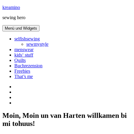
Zum
kreamino
Inhalt
sewing hero
springen
Menü und Widgets
selfishsewing
sewmystyle
menswear
kids‘ stuff
Quilts
Buchrezension
Freebies
That’s me
Instagram
facebook
bloglovin
Pinterest
Moin, Moin un van Harten willkamen bi
mi tohuus!