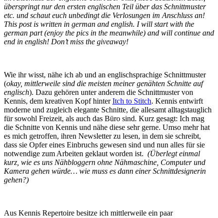
überspringt nur den ersten englischen Teil über das Schnittmuster
etc. und schaut euch unbedingt die Verlosungen im Anschluss an!
This post is written in german and english. I will start with the
german part (enjoy the pics in the meanwhile) and will continue and
end in english! Don’t miss the giveaway!
Wie ihr wisst, nähe ich ab und an englischsprachige Schnittmuster
(
okay, mittlerweile sind die meisten meiner genähten Schnitte auf
englisch
). Dazu gehören unter anderem die Schnittmuster von
Kennis, dem kreativen Kopf hinter
Itch to Stitch
. Kennis entwirft
moderne und zugleich elegante Schnitte, die allesamt alltagstauglich
für sowohl Freizeit, als auch das Büro sind. Kurz gesagt: Ich mag
die Schnitte von Kennis und nähe diese sehr gerne. Umso mehr hat
es mich getroffen, ihren Newsletter zu lesen, in dem sie schreibt,
dass sie Opfer eines Einbruchs gewesen sind und nun alles für sie
notwendige zum Arbeiten geklaut worden ist.
(Überlegt einmal
kurz, wie es uns Nähbloggern ohne Nähmaschine, Computer und
Kamera gehen würde… wie muss es dann einer Schnittdesignerin
gehen?)
Aus Kennis Repertoire besitze ich mittlerweile ein paar