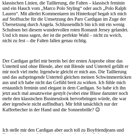
klassischen Linien, die Taillierung, die Falten – klassisch feminin
und ein Hauch vom „Marco Polo Styling“ oder auch „Polo Ralph
Lauren“. Mit allerlei Kommentaren im Hinterkopf begab ich mich
auf Stoffsuche für die Umsetzung des Paro Cardigan im Zuge der
Übersetzung durch Angela. Schlussendlich bin ich mit ein wenig
Schubsen bei diesem wundervollen roten Romanit Jersey gelandet.
Und ich muss sagen, der ist die perfekte Wahl – nicht zu weich,
nicht zu fest – die Falten fallen genau richtig.
Der Cardigan gefiel mir bereits bei der ersten Anprobe ohne das
Unterteil und ohne Blende, aber mit Blende und Unterteil gefällt er
mir noch viel mehr. Irgendwie gleicht er mich aus. Die Taillierung
und das aufspringende Unterteil gleichen meinen Schwimmerrücken
aus und ich habe nicht das Gefühl breit zu wirken. Ich fühle mich
erstaunlich feminin und elegant in dem Cardigan. So habe ich ihn
jetzt auch mal ansatzweise gestylt (wobei eine Bluse darunter noch
mehr den klassischen Businesslook hervorbringen würde, die war
aber irgendwie nicht auffindbar). Mir fehlt tatsächlich nur der
Kaffeebecher in der Hand und die Sonnenbrille? 😉
Ich stelle mir den Cardigan aber auch toll zu Boyfriendjeans und