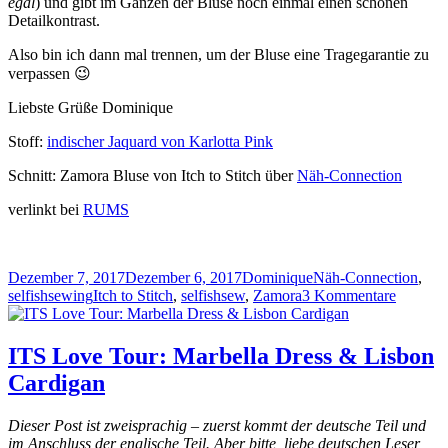
egal
) und gibt im Ganzen der Bluse noch einmal einen schönen
Detailkontrast.
Also bin ich dann mal trennen, um der Bluse eine Tragegarantie zu
verpassen 😉
Liebste Grüße Dominique
Stoff:
indischer Jaquard von Karlotta Pink
Schnitt: Zamora Bluse von Itch to Stitch über
Näh-Connection
verlinkt bei
RUMS
Veröffentlicht
Autor
Kategorien
Dezember 7, 2017
Dezember 6, 2017
Dominique
Näh-Connection
,
am
Schlagwörter
zu
selfishsewing
Itch to Stitch
,
selfishsew
,
Zamora
3 Kommentare
Zamora
Bluse
ITS Love Tour: Marbella Dress & Lisbon
Cardigan
Dieser Post ist zweisprachig – zuerst kommt der deutsche Teil und
im Anschluss der englische Teil. Aber bitte, liebe deutschen Leser,