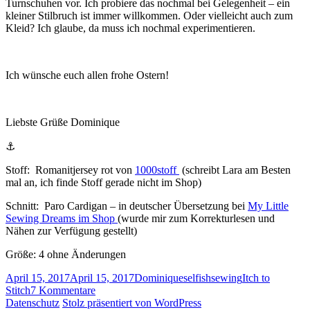
Turnschuhen vor. Ich probiere das nochmal bei Gelegenheit – ein
kleiner Stilbruch ist immer willkommen. Oder vielleicht auch zum
Kleid? Ich glaube, da muss ich nochmal experimentieren.
Ich wünsche euch allen frohe Ostern!
Liebste Grüße Dominique
⚓
Stoff: Romanitjersey rot von
1000stoff
(schreibt Lara am Besten
mal an, ich finde Stoff gerade nicht im Shop)
Schnitt: Paro Cardigan – in deutscher Übersetzung bei
My Little
Sewing Dreams im Shop
(wurde mir zum Korrekturlesen und
Nähen zur Verfügung gestellt)
Größe: 4 ohne Änderungen
Veröffentlicht
Autor
Kategorien
Schlagwörter
April 15, 2017
April 15, 2017
Dominique
selfishsewing
Itch to
am
zu
Stitch
7 Kommentare
Paro
Datenschutz
Stolz präsentiert von WordPress