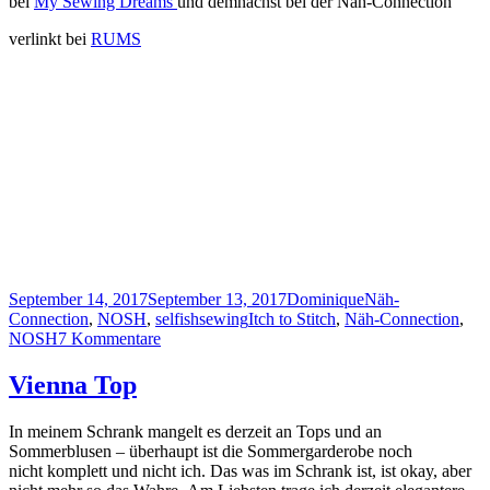
bei
My Sewing Dreams
und demnächst bei der Näh-Connection
verlinkt bei
RUMS
Veröffentlicht
Autor
Kategorien
September 14, 2017
September 13, 2017
Dominique
Näh-
am
Schlagwörter
Connection
,
NOSH
,
selfishsewing
Itch to Stitch
,
Näh-Connection
,
zu
NOSH
7 Kommentare
Newport
Top
Vienna Top
In meinem Schrank mangelt es derzeit an Tops und an
Sommerblusen – überhaupt ist die Sommergarderobe noch
nicht komplett und nicht ich. Das was im Schrank ist, ist okay, aber