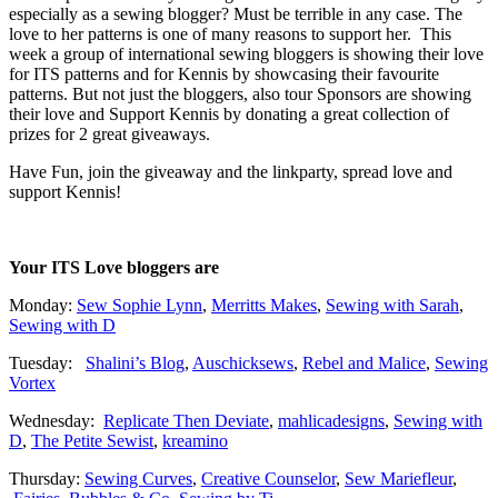
especially as a sewing blogger? Must be terrible in any case. The
love to her patterns is one of many reasons to support her. This
week a group of international sewing bloggers is showing their love
for ITS patterns and for Kennis by showcasing their favourite
patterns. But not just the bloggers, also tour Sponsors are showing
their love and Support Kennis by donating a great collection of
prizes for 2 great giveaways.
Have Fun, join the giveaway and the linkparty, spread love and
support Kennis!
Your ITS Love bloggers are
Monday:
Sew Sophie Lynn
,
Merritts Makes
,
Sewing with Sarah
,
Sewing with D
Tuesday:
Shalini’s Blog
,
Auschicksews
,
Rebel and Malice
,
Sewing
Vortex
Wednesday:
Replicate Then Deviate
,
mahlicadesigns
,
Sewing with
D
,
The Petite Sewist
,
kreamino
Thursday:
Sewing Curves
,
Creative Counselor
,
Sew Mariefleur
,