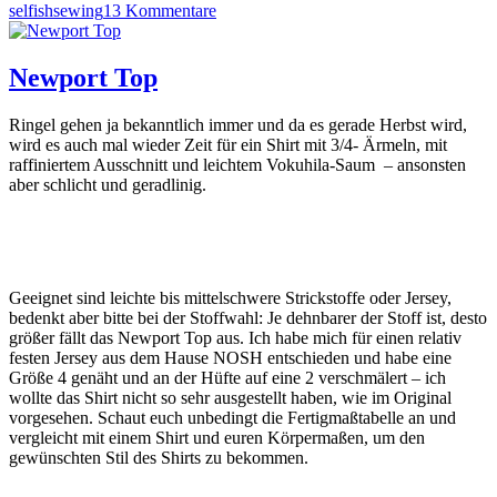
zu
selfishsewing
13 Kommentare
ITS
Love
Tour:
Newport Top
Marbella
Dress
Ringel gehen ja bekanntlich immer und da es gerade Herbst wird,
&
wird es auch mal wieder Zeit für ein Shirt mit 3/4- Ärmeln, mit
Lisbon
raffiniertem Ausschnitt und leichtem Vokuhila-Saum – ansonsten
Cardigan
aber schlicht und geradlinig.
Geeignet sind leichte bis mittelschwere Strickstoffe oder Jersey,
bedenkt aber bitte bei der Stoffwahl: Je dehnbarer der Stoff ist, desto
größer fällt das Newport Top aus. Ich habe mich für einen relativ
festen Jersey aus dem Hause NOSH entschieden und habe eine
Größe 4 genäht und an der Hüfte auf eine 2 verschmälert – ich
wollte das Shirt nicht so sehr ausgestellt haben, wie im Original
vorgesehen. Schaut euch unbedingt die Fertigmaßtabelle an und
vergleicht mit einem Shirt und euren Körpermaßen, um den
gewünschten Stil des Shirts zu bekommen.