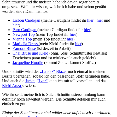
Schnittmuster und die meisten habe ich davon sogar bereits
umgesetzt. Wollt ihr wissen, welche ich habe und schon genäht
worden sind? Dann mal los:
Lisbon Cardigan
(meine Cardigans findet ihr
hier
,
hier
und
hier
)
Paro Cardigan
(meinen Cardigan findet ihr
hier
)
Newport Top
(mein Top findet ihr
hier
)
Vienna Top
(mein Top findet ihr
hier
)
Marbella Dress
(mein Kleid findet ihr
hier
)
Zamora Bluse
(ist derzeit in Arbeit)
Chai Bluse und Kleid
(öhm…das Schnittmuster liegt seit
Erscheinen parat und ist mittlerweile auch geklebt)
Jacqueline Hoodie
(kommt Zeit… kommt Stoff…)
Und definitiv wird der
„La Paz“ Blazer
noch einmal in meinen
Besitz übergehen, sobald ich den passenden Stoff gefunden habe.
Und auch die
Jacke „Hvar“
kann ich mir toll vorstellen und das
Kleid Anza
sowieso.
Wie ihr seht, meine Itch to Stitch Schnittmustersammlung kann
definitiv noch erweitert werden. Die Schnitte gefallen mir auch
einfach zu gut.
Einige der Schnittmuster sind mittlerweile auf deutsch zu erhalten,