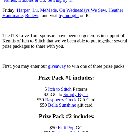
Fairies, Bubbles & Co
,
Sewing by Ti
Friday:
Harper+Lu
,
MeMade
,
On Wednesdays We Sew
,
Heather
Handmade
,
Bellevi
, and visit
by mooglii
on IG
The ITS Love Tour sponsors have been so generous in support of
Kennis of Itch to Stitch that we’ve been able to put together several
prize packages to share with you.
First, you may enter our
giveaway
to win one of three prize packs:
Prize Pack #1 includes:
5
Itch to Stitch
Patterns
$25GC to
Simply By Ti
$50
Raspberry Creek
Gift Card
$50
Bella Sunshine
gift card
Prize Pack #2 includes:
$50
Knit Pop
GC