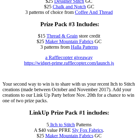
$25
Designer Stitch
GC
$25
Chalk and Notch
GC
3 patterns of choice from
Coffee And Thread
Prize Pack #3 Includes:
$15
Thread & Grain
store credit
$25
Maker Mountain Fabrics
GC
3 patterns from
Halla Patterns
a Rafflecopter giveaway
https://widget-prime.rafflecopter.com/launch.js
Your second way to win is to share with us your recent Itch to Stitch
creations (made between October and November 2017). Add your
creations to our Link Up Party before Nov. 20th for a chance to win
one of two prize packs.
LinkUp Prize Pack #1 includes:
5
Itch to Stitch
Patterns
A $40 value PFRE
Sly Fox Fabrics
.
$25
Maker Mountain Fabrics
GC