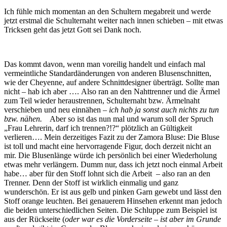
Ich fühle mich momentan an den Schultern megabreit und werde
jetzt erstmal die Schulternaht weiter nach innen schieben – mit etwas
Tricksen geht das jetzt Gott sei Dank noch.
Das kommt davon, wenn man voreilig handelt und einfach mal
vermeintliche Standardänderungen von anderen Blusenschnitten,
wie der Cheyenne, auf andere Schnittdesigner überträgt. Sollte man
nicht – hab ich aber ….
Also ran an den Nahttrenner und die Ärmel
zum Teil wieder heraustrennen, Schulternaht bzw. Ärmelnaht
verschieben und neu einnähen –
ich hab ja sonst auch nichts zu tun
bzw. nähen.
Aber so ist das nun mal und warum soll der Spruch
„Frau Lehrerin, darf ich trennen?!?“ plötzlich an Gültigkeit
verlieren….
Mein derzeitiges Fazit zu der Zamora Bluse: Die Bluse
ist toll und macht eine hervorragende Figur, doch derzeit nicht an
mir. Die Blusenlänge würde ich persönlich bei einer Wiederholung
etwas mehr verlängern. Dumm nur, dass ich jetzt noch einmal Arbeit
habe… aber für den Stoff lohnt sich die Arbeit – also ran an den
Trenner.
Denn der Stoff ist wirklich einmalig und ganz
wunderschön. Er ist aus gelb und pinken Garn gewebt und lässt den
Stoff orange leuchten. Bei genauerem Hinsehen erkennt man jedoch
die beiden unterschiedlichen Seiten. Die Schluppe zum Beispiel ist
aus der Rückseite (
oder war es die Vorderseite – ist aber im Grunde