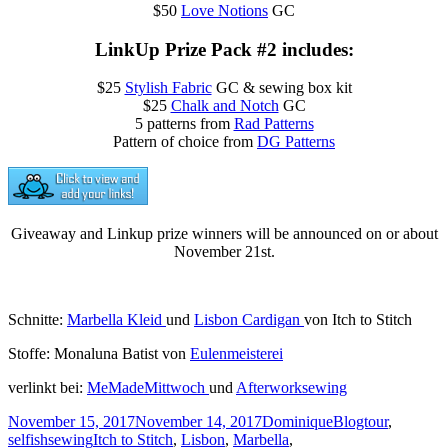
$50
Love Notions
GC
LinkUp Prize Pack #2 includes:
$25
Stylish Fabric
GC
& sewing box kit
$25
Chalk and Notch
GC
5 patterns from
Rad Patterns
Pattern of choice from
DG Patterns
Giveaway and Linkup prize winners will be announced on or about
November 21st.
Schnitte:
Marbella Kleid
und
Lisbon Cardigan
von Itch to Stitch
Stoffe: Monaluna Batist von
Eulenmeisterei
verlinkt bei:
MeMadeMittwoch
und
Afterworksewing
Veröffentlicht
Autor
Kategorien
November 15, 2017
November 14, 2017
Dominique
Blogtour
,
am
Schlagwörter
selfishsewing
Itch to Stitch
,
Lisbon
,
Marbella
,