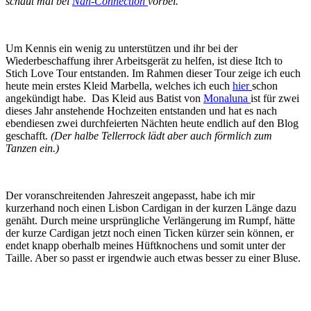
schaut mal bei
Näh-Connection
vorbei.
Um Kennis ein wenig zu unterstützen und ihr bei der
Wiederbeschaffung ihrer Arbeitsgerät zu helfen, ist diese Itch to
Stich Love Tour entstanden. Im Rahmen dieser Tour zeige ich euch
heute mein erstes Kleid Marbella, welches ich euch
hier
schon
angekündigt habe. Das Kleid aus Batist von
Monaluna
ist für zwei
dieses Jahr anstehende Hochzeiten entstanden und hat es nach
ebendiesen zwei durchfeierten Nächten heute endlich auf den Blog
geschafft.
(Der halbe Tellerrock lädt aber auch förmlich zum
Tanzen ein.)
Der voranschreitenden Jahreszeit angepasst, habe ich mir
kurzerhand noch einen Lisbon Cardigan in der kurzen Länge dazu
genäht. Durch meine ursprüngliche Verlängerung im Rumpf, hätte
der kurze Cardigan jetzt noch einen Ticken kürzer sein können, er
endet knapp oberhalb meines Hüftknochens und somit unter der
Taille. Aber so passt er irgendwie auch etwas besser zu einer Bluse.