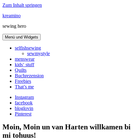
Zum Inhalt springen
kreamino
sewing hero
Menü und Widgets
selfishsewing
sewmystyle
menswear
kids‘ stuff
Quilts
Buchrezension
Freebies
That’s me
Instagram
facebook
bloglovin
Pinterest
Moin, Moin un van Harten willkamen bi
mi tohuus!