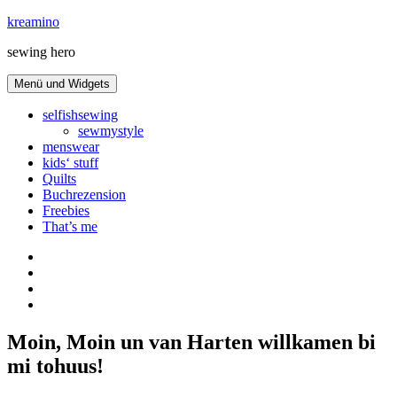
Zum
kreamino
Inhalt
sewing hero
springen
Menü und Widgets
selfishsewing
sewmystyle
menswear
kids‘ stuff
Quilts
Buchrezension
Freebies
That’s me
Instagram
facebook
bloglovin
Pinterest
Moin, Moin un van Harten willkamen bi
mi tohuus!