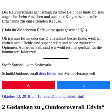
Der Reißverschluss geht schräg ins linke Bein, das finde ich sehr
angenehm beim Anziehen und auch der Kragen ist eine tolle
Ergänzung zur eng sitzenden Kapuze.
(Habt ihr die schönen Reflektorpaspeln gesehen? 😉 )
Ob ich nun Edvin oder das Draußenkind besser finde, weiß ich
ehrlich nicht. Beide sind super erklärt und haben zahlreiche
Optionen. Auf jeden Fall, sind wir wohl erstmal gerüstet für die
kommende Jahreszeit.
Stoff: Softshell vom Stoffmarkt
Schnitt:Outdooroverall
dein Edvin
von Meine Herzenswelt
Pin
Teilen
Veröffentlicht
Autor
Kategorien
Oktober 13, 2019
Juni 16, 2020
Dominique
kids' stuff
am
2 Gedanken zu „Outdooroverall Edvin“