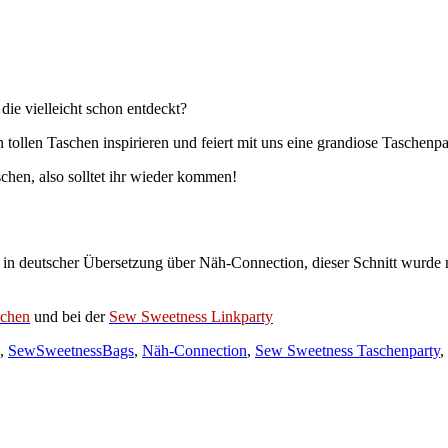
ie vielleicht schon entdeckt?
tollen Taschen inspirieren und feiert mit uns eine grandiose Taschenpa
chen, also solltet ihr wieder kommen!
n deutscher Übersetzung über Näh-Connection, dieser Schnitt wurde
hchen
und bei der
Sew Sweetness Linkparty
Schlagwörter
,
SewSweetness
Bags
,
Näh-Connection
,
Sew Sweetness Taschenparty
,