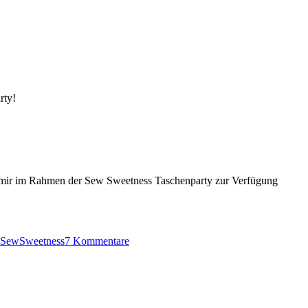
rty!
 mir im Rahmen der Sew Sweetness Taschenparty zur Verfügung
zu
SewSweetness
7 Kommentare
Hasige
Filigree