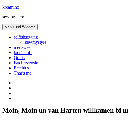
Zum
kreamino
Inhalt
sewing hero
springen
Menü und Widgets
selfishsewing
sewmystyle
menswear
kids‘ stuff
Quilts
Buchrezension
Freebies
That’s me
Instagram
facebook
bloglovin
Pinterest
Moin, Moin un van Harten willkamen bi m