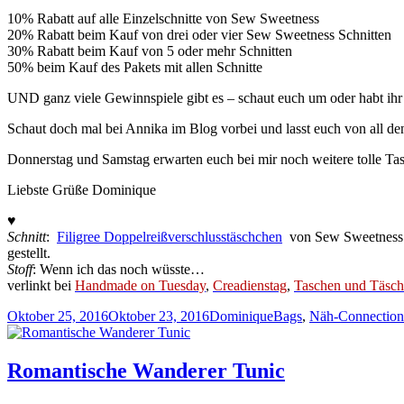
10% Rabatt auf alle Einzelschnitte von Sew
Sweetness
20% Rabatt beim Kauf von drei oder vier Sew
Sweetness
Schnitten
30% Rabatt beim Kauf von 5 oder mehr Schnitten
50% beim Kauf des Pakets mit allen Schnitte
UND ganz viele Gewinnspiele gibt es – schaut euch um oder habt ihr d
Schaut doch mal bei Annika im Blog vorbei und lasst euch von all den 
Donnerstag und Samstag erwarten euch bei mir noch weitere tolle Tas
Liebste Grüße Dominique
♥
Schnitt
:
Filigree Doppelreißverschlusstäschchen
von Sew Sweetness i
gestellt.
Stoff
: Wenn ich das noch wüsste…
verlinkt bei
Handmade on Tuesday
,
Creadienstag
,
Taschen und Täsc
Veröffentlicht
Autor
Kategorien
Oktober 25, 2016
Oktober 23, 2016
Dominique
Bags
,
Näh-Connection
am
Romantische Wanderer Tunic